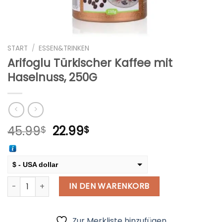
START
/
ESSEN&TRINKEN
Arifoglu Türkischer Kaffee mit
Haselnuss, 250G
Ursprünglicher
Aktueller
45.99
22.99
$
$
Preis
Preis
war:
ist:
45.99$
22.99$.
$ - USA dollar
Arifoglu Türkischer Kaffee mit Haselnuss, 250G Menge
€ - European Euro
IN DEN WARENKORB
Zur Merkliste hinzufügen