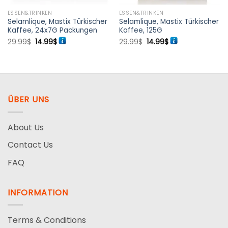
ESSEN&TRINKEN
ESSEN&TRINKEN
Selamlique, Mastix Türkischer
Selamlique, Mastix Türkischer
Kaffee, 24x7G Packungen
Kaffee, 125G
Ursprünglicher
Aktueller
Ursprünglicher
Aktueller
29.99
$
14.99
$
29.99
$
14.99
$
Preis
Preis
Preis
Preis
war:
ist:
war:
ist:
29.99$
14.99$.
29.99$
14.99$.
ÜBER UNS
About Us
Contact Us
FAQ
INFORMATION
Terms & Conditions