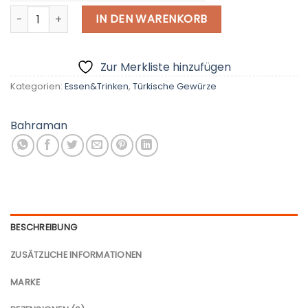
Bahraman Safran, Beste Qualität, Edelstein Jar 1G Menge
€ - European Euro
IN DEN WARENKORB
Zur Merkliste hinzufügen
Kategorien:
Essen&Trinken
,
Türkische Gewürze
Bahraman
BESCHREIBUNG
ZUSÄTZLICHE INFORMATIONEN
MARKE