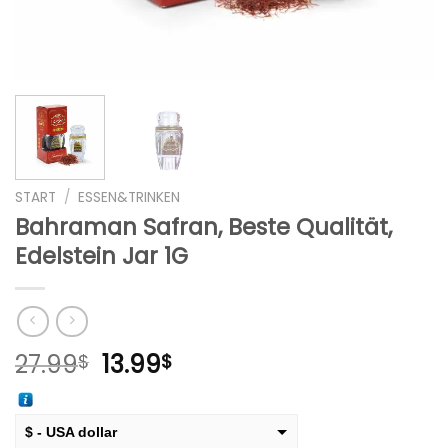
START
/
ESSEN&TRINKEN
Bahraman Safran, Beste Qualität,
Edelstein Jar 1G
Ursprünglicher
Aktueller
27.99
13.99
$
$
Preis
Preis
war:
ist:
27.99$
13.99$.
$ - USA dollar