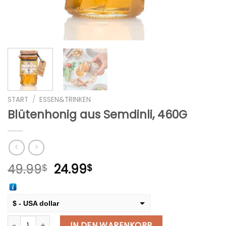
START
/
ESSEN&TRINKEN
Blütenhonig aus Semdinli, 460G
Ursprünglicher
Aktueller
49.99
24.99
$
$
Preis
Preis
war:
ist:
49.99$
24.99$.
$ - USA dollar
Blütenhonig aus Semdinli, 460G Menge
€ - European Euro
IN DEN WARENKORB