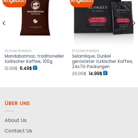
Angebot!
Angebot!
Zur
Zur
Merkliste
Merkliste
hinzufügen
hinzufügen
ESSEN&TRINKEN
ESSEN&TRINKEN
Mandabatmaz, traditioneller
Selamlique, Dunkel
türkischer Kaffee, 100g
gerösteter türkischer Kaffee,
24x7G Packungen
Ursprünglicher
Aktueller
12.99
$
6.49
$
Preis
Preis
Ursprünglicher
Aktueller
29.99
$
14.99
$
war:
ist:
Preis
Preis
12.99$
6.49$.
war:
ist:
29.99$
14.99$.
ÜBER UNS
About Us
Contact Us