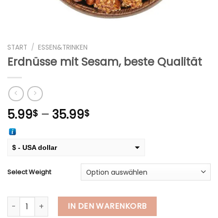
START
/
ESSEN&TRINKEN
Erdnüsse mit Sesam, beste Qualität
Preisspanne:
5.99
–
35.99
$
$
5.99$
bis
35.99$
$ - USA dollar
€ - European Euro
Select Weight
Erdnüsse mit Sesam, beste Qualität Menge
IN DEN WARENKORB