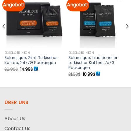
Angebot!
Angebot!
Zur
Zur
Merkliste
Merkliste
hinzufügen
hinzufügen
ESSEN&TRINKEN
ESSEN&TRINKEN
Selamlique, Zimt Türkischer
Selamlique, traditioneller
Kaffee, 24x7G Packungen
türkischer Kaffee, 7x7G
Packungen
Ursprünglicher
Aktueller
29.99
$
14.99
$
Preis
Preis
Ursprünglicher
Aktueller
21.99
$
10.99
$
war:
ist:
Preis
Preis
29.99$
14.99$.
war:
ist:
21.99$
10.99$.
ÜBER UNS
About Us
Contact Us