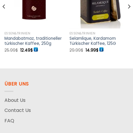
ESSEN&TRINKEN
ESSEN&TRINKEN
Mandabatmaz, traditioneller
Selamlique, Kardamom
türkischer Kaffee, 250g
Türkischer Kaffee, 125G
Ursprünglicher
Aktueller
Ursprünglicher
Aktueller
25.99
$
12.49
$
29.99
$
14.99
$
Preis
Preis
Preis
Preis
war:
ist:
war:
ist:
25.99$
12.49$.
29.99$
14.99$.
ÜBER UNS
About Us
Contact Us
FAQ