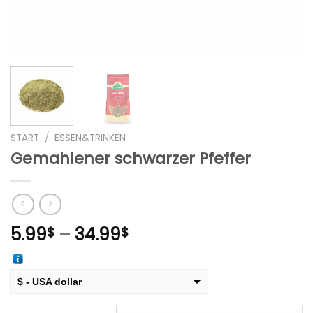
START
/
ESSEN&TRINKEN
Gemahlener schwarzer Pfeffer
Preisspanne:
5.99
–
34.99
$
$
5.99$
bis
34.99$
$ - USA dollar
€ - European Euro