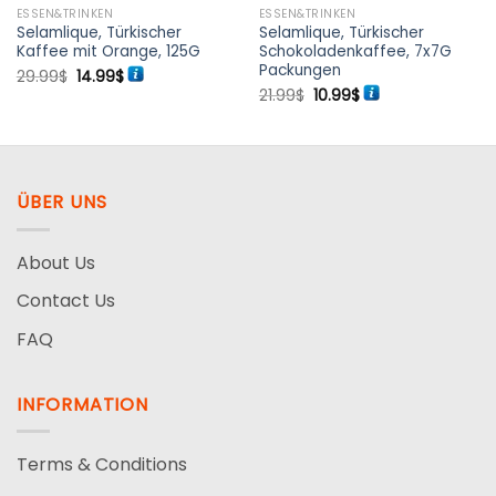
ESSEN&TRINKEN
ESSEN&TRINKEN
Selamlique, Türkischer
Selamlique, Türkischer
Kaffee mit Orange, 125G
Schokoladenkaffee, 7x7G
Packungen
Ursprünglicher
Aktueller
29.99
$
14.99
$
Preis
Preis
Ursprünglicher
Aktueller
21.99
$
10.99
$
war:
ist:
Preis
Preis
29.99$
14.99$.
war:
ist:
21.99$
10.99$.
ÜBER UNS
About Us
Contact Us
FAQ
INFORMATION
Terms & Conditions