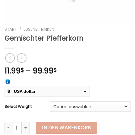
START
/
ESSEN&TRINKEN
Gemischter Pfefferkorn
Preisspanne:
11.99
–
99.99
$
$
11.99$
bis
99.99$
$ - USA dollar
€ - European Euro
Select Weight
Gemischter Pfefferkorn Menge
IN DEN WARENKORB