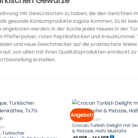
türkischen Gewürze
nährung mit Gewürzsorten zu haben, die den Gerichten m
ls gesunde Konsumprodukte zugute kommen. Es ist bekan
ngeboten werden, in der Küche jedes Hauses in der Türke
 Pfefferpulver, roten Paprikaflocken und Kreuzkümmel. T
iden und neue Geschmäcker auf die praktischste Weise zu
arauf, von allen mit ihren Qualitätsprodukten entdeckt zu
rtbestellung erstellen.
Angebot!
ESSEN&TRINKEN
Zur
Crocan Turkish Delight mit G
Merkliste
KEN
& Pistazie, Hafiz Mustafa
hinzufügen
, Türkischer
Preisspanne: