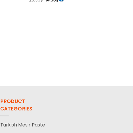
29.99
$
14.99
$
Preis
Preis
war:
ist:
29.99$
14.99$.
PRODUCT
CATEGORIES
Turkish Mesir Paste