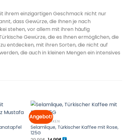
it ihrem einzigartigen Geschmack nicht nur
nt, dass Gewürze, die Ihnen je nach
i stehen, vor allem mit ihren häufig
ürkische Gewürze, die es Ihnen ermöglichen, die
 entdecken, mit ihren Sorten, die nicht auf
 werden, die auch in kleinen Mengen ein intensives
Angebot!
ESSEN&TRINKEN
Zur
Zur
ranatapfel
Selamlique, Türkischer Kaffee mit Rose,
Merkliste
Merkliste
125G
hinzufügen
hinzufügen
Ursprünglicher
Aktueller