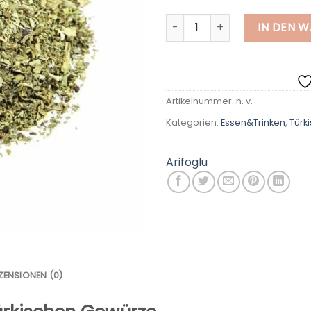
Getrocknetes Basilikum, natü
IN DEN 
Artikelnummer:
n. v.
Kategorien:
Essen&Trinken
,
Türk
Arifoglu
ZENSIONEN (0)