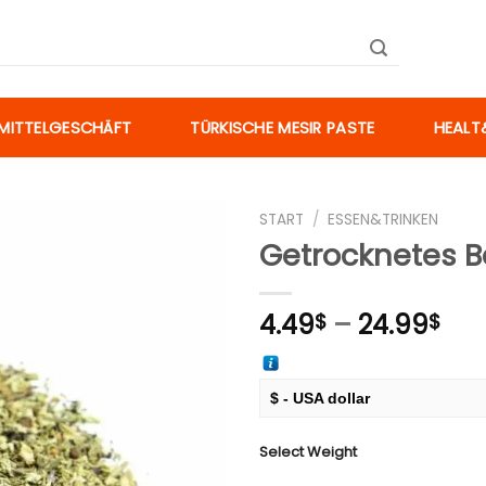
SMITTELGESCHÄFT
TÜRKISCHE MESIR PASTE
HEALT
START
/
ESSEN&TRINKEN
Getrocknetes Ba
Zur
Merkliste
Pre
4.49
–
24.99
$
$
hinzufügen
4.4
bis
24.
$ - USA dollar
€ - European Euro
Select Weight