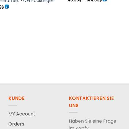
49.99
$
–
144.99
$
enkaffee, 7x7G Packungen
49.99$
rünglicher
Aktueller
bis
9
$
s
Preis
144.99$
ist:
9$
10.99$.
KUNDE
KONTAKTIEREN SIE
UNS
MY Account
Haben Sie eine Frage
Orders
im Kopf?