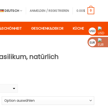
DEUTSCH
ANMELDEN / REGISTRIEREN
0.00
$
0
&SCHÖNHEIT
GESCHENK&DEKOR
KÜCHE
USD
EUR
silikum, natürlich
isspanne:
9$
99$