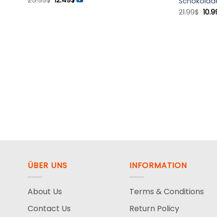
25.99
$
12.49
$
Schokolad
Preis
Preis
Ursp
war:
ist:
21.99
$
10.9
Prei
25.99$
12.49$.
war:
21.9
scher
ÜBER UNS
INFORMATION
About Us
Terms & Conditions
Contact Us
Return Policy