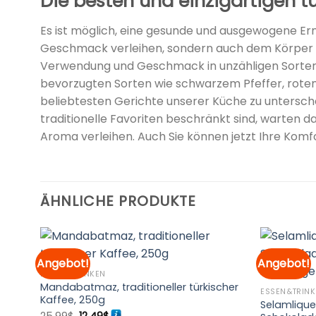
Die besten und einzigartigen 
Es ist möglich, eine gesunde und ausgewogene Er
Geschmack verleihen, sondern auch dem Körper a
Verwendung und Geschmack in unzähligen Sorten a
bevorzugten Sorten wie schwarzem Pfeffer, rotem
beliebtesten Gerichte unserer Küche zu untersche
traditionelle Favoriten beschränkt sind, warten d
Aroma verleihen. Auch Sie können jetzt Ihre Komfo
ÄHNLICHE PRODUKTE
Angebot!
Angebot!
ESSEN&TRINKEN
Zur
Zur
Mandabatmaz, traditioneller türkischer
ste
Merkliste
ESSEN&TRIN
Kaffee, 250g
ügen
hinzufügen
Selamlique
Ursprünglicher
Aktueller