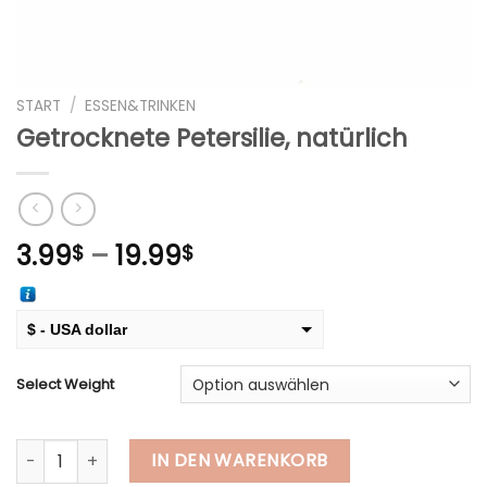
START
/
ESSEN&TRINKEN
Getrocknete Petersilie, natürlich
Preisspanne:
3.99
–
19.99
$
$
3.99$
bis
19.99$
$ - USA dollar
€ - European Euro
Select Weight
Getrocknete Petersilie, natürlich Menge
IN DEN WARENKORB