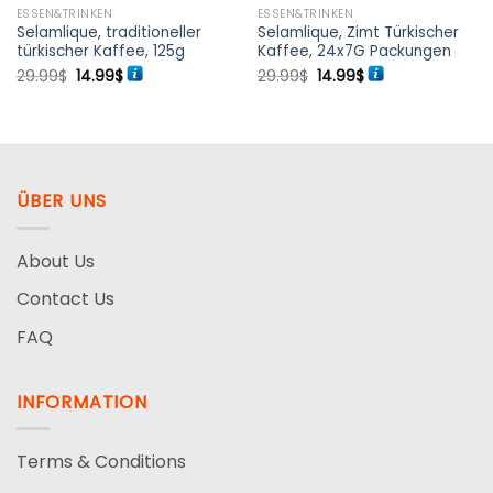
ESSEN&TRINKEN
ESSEN&TRINKEN
Selamlique, traditioneller
Selamlique, Zimt Türkischer
türkischer Kaffee, 125g
Kaffee, 24x7G Packungen
Ursprünglicher
Aktueller
Ursprünglicher
Aktueller
29.99
$
14.99
$
29.99
$
14.99
$
Preis
Preis
Preis
Preis
war:
ist:
war:
ist:
29.99$
14.99$.
29.99$
14.99$.
ÜBER UNS
About Us
Contact Us
FAQ
INFORMATION
Terms & Conditions