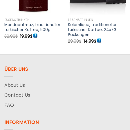
ESSEN&TRINKEN
ESSEN&TRINKEN
Mandabatmaz, traditioneller
Selamlique, traditioneller
türkischer Kaffee, 500g
türkischer Kaffee, 24x7G
Packungen
Ursprünglicher
Aktueller
39.99
$
19.99
$
Preis
Preis
Ursprünglicher
Aktueller
29.99
$
14.99
$
war:
ist:
Preis
Preis
39.99$
19.99$.
war:
ist:
29.99$
14.99$.
ÜBER UNS
About Us
Contact Us
FAQ
INFORMATION