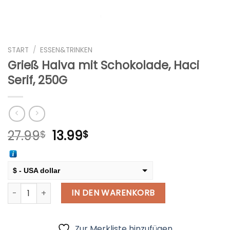
START
/
ESSEN&TRINKEN
Grieß Halva mit Schokolade, Haci
Serif, 250G
Ursprünglicher
Aktueller
27.99
13.99
$
$
Preis
Preis
war:
ist:
27.99$
13.99$.
$ - USA dollar
Grieß Halva mit Schokolade, Haci Serif, 250G Menge
€ - European Euro
IN DEN WARENKORB
Zur Merkliste hinzufügen