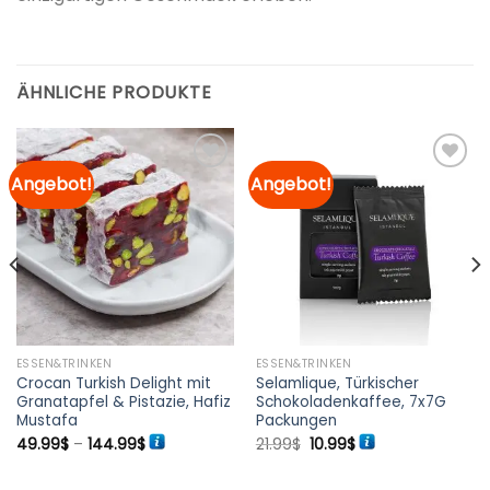
ÄHNLICHE PRODUKTE
Angebot!
Angebot!
Zur
Zur
Merkliste
Merkliste
hinzufügen
hinzufügen
ESSEN&TRINKEN
ESSEN&TRINKEN
Crocan Turkish Delight mit
Selamlique, Türkischer
Granatapfel & Pistazie, Hafiz
Schokoladenkaffee, 7x7G
Mustafa
Packungen
Preisspanne:
Ursprünglicher
Aktueller
49.99
$
–
144.99
$
21.99
$
10.99
$
49.99$
Preis
Preis
bis
war:
ist:
144.99$
21.99$
10.99$.