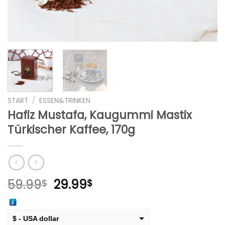
START
/
ESSEN&TRINKEN
Hafiz Mustafa, Kaugummi Mastix
Türkischer Kaffee, 170g
Ursprünglicher
Aktueller
59.99
29.99
$
$
Preis
Preis
war:
ist:
59.99$
29.99$.
$ - USA dollar