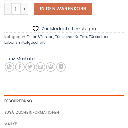
Hafiz Mustafa, Kaugummi Mastix Türkischer Kaffee, 170g M
€ - European Euro
IN DEN WARENKORB
Zur Merkliste hinzufügen
Kategorien:
Essen&Trinken
,
Türkischer Kaffee
,
Türkisches
Lebensmittelgeschäft
Hafiz Mustafa
BESCHREIBUNG
ZUSÄTZLICHE INFORMATIONEN
MARKE