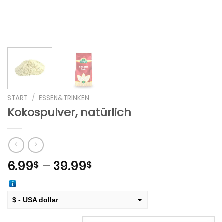
START
/
ESSEN&TRINKEN
Kokospulver, natürlich
Preisspanne:
6.99
–
39.99
$
$
6.99$
bis
39.99$
$ - USA dollar
€ - European Euro