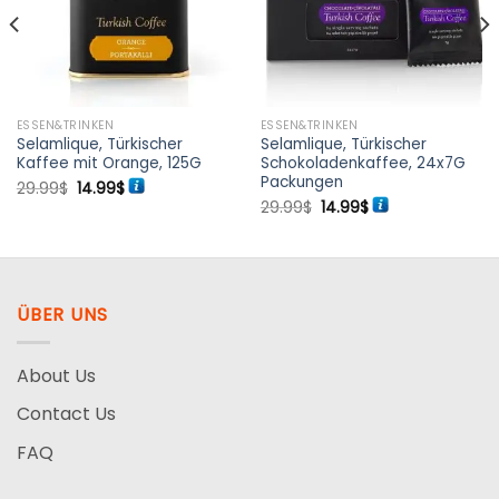
ESSEN&TRINKEN
ESSEN&TRINKEN
Selamlique, Türkischer
Selamlique, Türkischer
Kaffee mit Orange, 125G
Schokoladenkaffee, 24x7G
Packungen
Ursprünglicher
Aktueller
29.99
$
14.99
$
Preis
Preis
Ursprünglicher
Aktueller
29.99
$
14.99
$
war:
ist:
Preis
Preis
29.99$
14.99$.
war:
ist:
29.99$
14.99$.
ÜBER UNS
About Us
Contact Us
FAQ