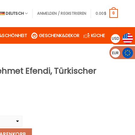
DEUTSCH
ANMELDEN / REGISTRIEREN
0.00
$
0
&SCHÖNHEIT
GESCHENK&DEKOR
KÜCHE
USD
EUR
hmet Efendi, Türkischer
icher
eller
s
9$.
Türkischer Kaffee, 500G Menge
WARENKORB