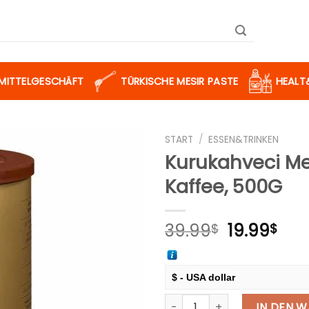
SMITTELGESCHÄFT
TÜRKISCHE MESIR PASTE
HEALT
START
/
ESSEN&TRINKEN
Kurukahveci Me
Kaffee, 500G
Zur
Merkliste
hinzufügen
Ursprüngl
Aktu
39.99
19.99
$
$
Preis
Prei
war:
ist:
39.99$
19.9
$ - USA dollar
Kurukahveci Mehmet Efendi, 
€ - European Euro
IN DEN 