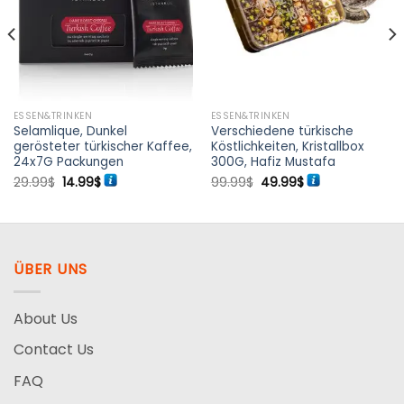
hinzufügen
hinzufügen
ESSEN&TRINKEN
ESSEN&TRINKEN
Selamlique, Dunkel
Verschiedene türkische
gerösteter türkischer Kaffee,
Köstlichkeiten, Kristallbox
24x7G Packungen
300G, Hafiz Mustafa
Ursprünglicher
Aktueller
Ursprünglicher
Aktueller
29.99
$
14.99
$
99.99
$
49.99
$
Preis
Preis
Preis
Preis
war:
ist:
war:
ist:
29.99$
14.99$.
99.99$
49.99$.
ÜBER UNS
About Us
Contact Us
FAQ