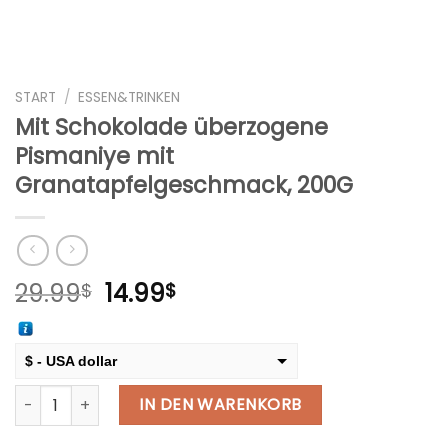
START
/
ESSEN&TRINKEN
Mit Schokolade überzogene
Pismaniye mit
Granatapfelgeschmack, 200G
Ursprünglicher
Aktueller
29.99
14.99
$
$
Preis
Preis
war:
ist:
29.99$
14.99$.
$ - USA dollar
Mit Schokolade überzogene Pismaniye mit Granatapfelge
€ - European Euro
IN DEN WARENKORB