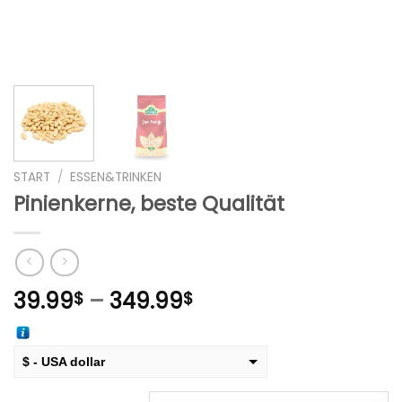
START
/
ESSEN&TRINKEN
Pinienkerne, beste Qualität
Preisspanne:
39.99
–
349.99
$
$
39.99$
bis
349.99$
$ - USA dollar
€ - European Euro