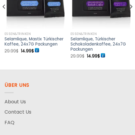
ESSEN&TRINKEN
ESSEN&TRINKEN
Selamlique, Mastix Türkischer
Selamlique, Türkischer
Kaffee, 24x7G Packungen
Schokoladenkaffee, 24x7G
Packungen
Ursprünglicher
Aktueller
29.99
$
14.99
$
Preis
Preis
Ursprünglicher
Aktueller
29.99
$
14.99
$
war:
ist:
Preis
Preis
29.99$
14.99$.
war:
ist:
29.99$
14.99$.
ÜBER UNS
About Us
Contact Us
FAQ