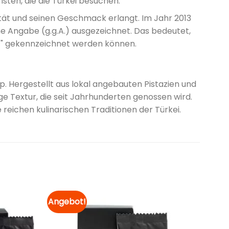
isten, die die Türkei besuchen.
ität und seinen Geschmack erlangt. Im Jahr 2013
he Angabe (g.g.A.) ausgezeichnet. Das bedeutet,
ght" gekennzeichnet werden können.
ep. Hergestellt aus lokal angebauten Pistazien und
ge Textur, die seit Jahrhunderten genossen wird.
 reichen kulinarischen Traditionen der Türkei.
Angebot!
Zur
Zur
Merkliste
Merkliste
hinzufügen
hinzufügen