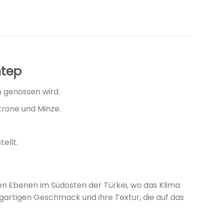
ntep
en genossen wird.
itrone und Minze.
ellt.
ren Ebenen im Südosten der Türkei, wo das Klima
zigartigen Geschmack und ihre Textur, die auf das