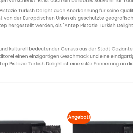
en verschenkt. Es ist auch ein beliebtes Souvenir für Tour
Pistazie Turkish Delight auch Anerkennung für seine Qual
ht von der Europäischen Union als geschützte geografisc
ntep hergestellt werden, als "Antep Pistazie Turkish Deli
er und kulturell bedeutender Genuss aus der Stadt Gaziant
ditorei einen einzigartigen Geschmack und eine einzigarti
 Pistazie Turkish Delight ist eine süße Erinnerung an die
Angebot!
Zur
Merkliste
hinzufügen