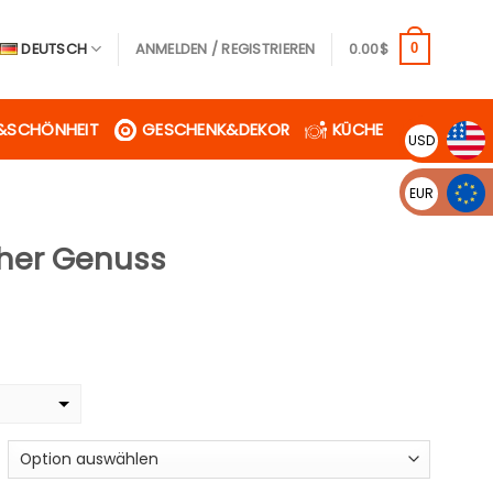
DEUTSCH
ANMELDEN / REGISTRIEREN
0.00
$
0
&SCHÖNHEIT
GESCHENK&DEKOR
KÜCHE
USD
EUR
cher Genuss
eisspanne:
.99$
s
.99$