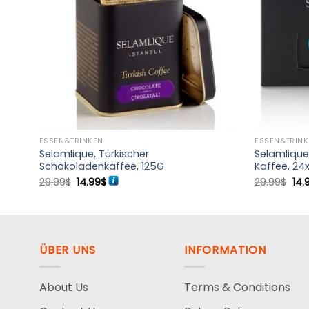
ESSEN&TRINKEN
ESSEN&TRIN
Selamlique, Türkischer
Selamlique,
Schokoladenkaffee, 125G
Kaffee, 2
Ursprünglicher
Aktueller
Urs
29.99
$
14.99
$
29.99
$
14.
Preis
Preis
Pre
war:
ist:
war
29.99$
14.99$.
29.
ÜBER UNS
INFORMATION
About Us
Terms & Conditions