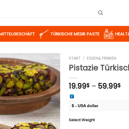
SMITTELGESCHÄFT
TÜRKISCHE MESIR PASTE
HEALT
START
/
ESSEN&TRINKEN
Pistazie Türkis
Zur
Merkliste
Pr
19.99
–
59.99
$
$
hinzufügen
19
bi
59
$ - USA dollar
€ - European Euro
Select Weight