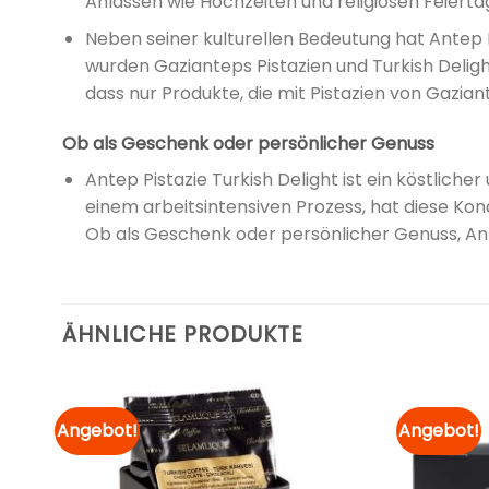
Anlässen wie Hochzeiten und religiösen Feiertag
Neben seiner kulturellen Bedeutung hat Antep 
wurden Gazianteps Pistazien und Turkish Delig
dass nur Produkte, die mit Pistazien von Gazia
Ob als Geschenk oder persönlicher Genuss
Antep Pistazie Turkish Delight ist ein köstlich
einem arbeitsintensiven Prozess, hat diese Kon
Ob als Geschenk oder persönlicher Genuss, Antep
ÄHNLICHE PRODUKTE
Angebot!
Angebot!
Zur
Zur
ste
Merkliste
ügen
hinzufügen