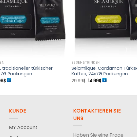
KEN
ESSEN&TRINKEN
 traditioneller türkischer
Selamlique, Cardamon Türkis
4x7G Packungen
Kaffee, 24x7G Packungen
prünglicher
Aktueller
Ursprünglicher
Aktueller
99
$
29.99
$
14.99
$
is
Preis
Preis
Preis
:
ist:
war:
ist:
99$
14.99$.
29.99$
14.99$.
KUNDE
KONTAKTIEREN SIE
UNS
MY Account
Haben Sie eine Frage