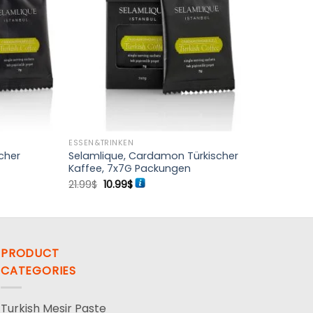
ESSEN&TRINKEN
cher
Selamlique, Cardamon Türkischer
Kaffee, 7x7G Packungen
Ursprünglicher
Aktueller
21.99
$
10.99
$
Preis
Preis
war:
ist:
21.99$
10.99$.
PRODUCT
CATEGORIES
Turkish Mesir Paste