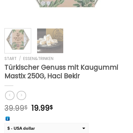
START
/
ESSEN&TRINKEN
Türkischer Genuss mit Kaugummi
Mastix 250G, Haci Bekir
Ursprünglicher
Aktueller
39.99
19.99
$
$
Preis
Preis
war:
ist:
39.99$
19.99$.
$ - USA dollar