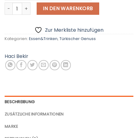
Türkischer Genuss mit Kaugummi Mastix 250G, Haci Bekir M
€ - European Euro
IN DEN WARENKORB
Zur Merkliste hinzufügen
Kategorien:
Essen&Trinken
,
Türkischer Genuss
Haci Bekir
BESCHREIBUNG
ZUSÄTZLICHE INFORMATIONEN
MARKE