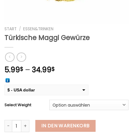
START
/
ESSEN&TRINKEN
Türkische Maggi Gewürze
Preisspanne:
5.99
–
34.99
$
$
5.99$
bis
34.99$
$ - USA dollar
€ - European Euro
Select Weight
Türkische Maggi Gewürze Menge
IN DEN WARENKORB