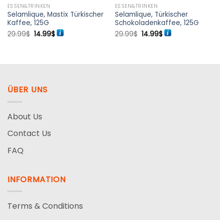
ESSEN&TRINKEN
ESSEN&TRINKEN
Selamlique, Mastix Türkischer
Selamlique, Türkischer
Kaffee, 125G
Schokoladenkaffee, 125G
Ursprünglicher
Aktueller
Ursprünglicher
Aktueller
29.99
$
14.99
$
29.99
$
14.99
$
Preis
Preis
Preis
Preis
war:
ist:
war:
ist:
29.99$
14.99$.
29.99$
14.99$.
ÜBER UNS
About Us
Contact Us
FAQ
INFORMATION
Terms & Conditions