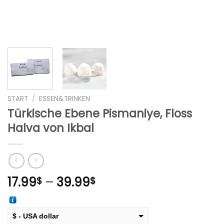
START
/
ESSEN&TRINKEN
Türkische Ebene Pismaniye, Floss
Halva von Ikbal
Preisspanne:
17.99
–
39.99
$
$
17.99$
bis
39.99$
$ - USA dollar