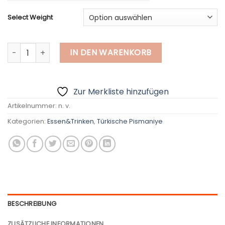
€ - European Euro
Select Weight
Türkische Ebene Pismaniye, Floss Halva von Ikbal Menge
IN DEN WARENKORB
Zur Merkliste hinzufügen
Artikelnummer:
n. v.
Kategorien:
Essen&Trinken
,
Türkische Pismaniye
BESCHREIBUNG
ZUSÄTZLICHE INFORMATIONEN