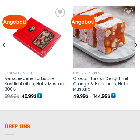
Angebot!
Angebot!
Zur
Zur
Merkliste
Merkliste
hinzufügen
hinzufügen
ESSEN&TRINKEN
ESSEN&TRINKEN
Verschiedene türkische
Crocan Turkish Delight mit
Köstlichkeiten, Hafiz Mustafa,
Orange & Haselnuss, Hafiz
300G
Mustafa
Ursprünglicher
Aktueller
Preisspanne:
89.99
$
45.99
$
49.99
$
–
144.99
$
Preis
Preis
49.99$
war:
ist:
bis
89.99$
45.99$.
144.99$
ÜBER UNS