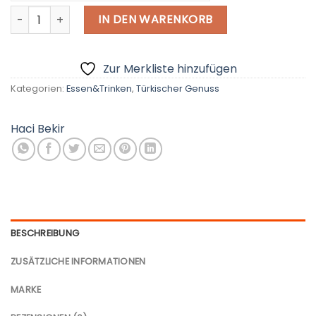
Türkischer Genuss mit Mandel & Kokosnuss 250G, Haci Beki
€ - European Euro
IN DEN WARENKORB
Zur Merkliste hinzufügen
Kategorien:
Essen&Trinken
,
Türkischer Genuss
Haci Bekir
BESCHREIBUNG
ZUSÄTZLICHE INFORMATIONEN
MARKE