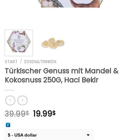
START
/
ESSEN&TRINKEN
Türkischer Genuss mit Mandel &
Kokosnuss 250G, Haci Bekir
Ursprünglicher
Aktueller
39.99
19.99
$
$
Preis
Preis
war:
ist:
39.99$
19.99$.
$ - USA dollar