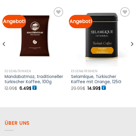
Angebot!
Angebot!
Zur
Zur
Merkliste
Merkliste
hinzufügen
hinzufügen
ESSEN&TRINKEN
ESSEN&TRINKEN
Mandabatmaz, traditioneller
Selamlique, Türkischer
türkischer Kaffee, 100g
Kaffee mit Orange, 125G
Ursprünglicher
Aktueller
Ursprünglicher
Aktueller
12.99
$
6.49
$
29.99
$
14.99
$
Preis
Preis
Preis
Preis
war:
ist:
war:
ist:
12.99$
6.49$.
29.99$
14.99$.
ÜBER UNS