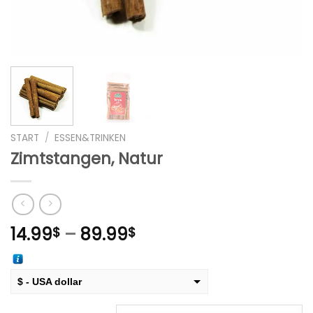
START
/
ESSEN&TRINKEN
Zimtstangen, Natur
Preisspanne:
14.99
–
89.99
$
$
14.99$
bis
89.99$
$ - USA dollar
€ - European Euro