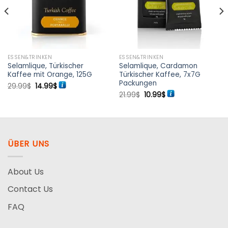
ESSEN&TRINKEN
ESSEN&TRINKEN
Selamlique, Türkischer
Selamlique, Cardamon
Kaffee mit Orange, 125G
Türkischer Kaffee, 7x7G
Packungen
Ursprünglicher
Aktueller
29.99
$
14.99
$
Preis
Preis
Ursprünglicher
Aktueller
21.99
$
10.99
$
war:
ist:
Preis
Preis
29.99$
14.99$.
war:
ist:
21.99$
10.99$.
ÜBER UNS
About Us
Contact Us
FAQ