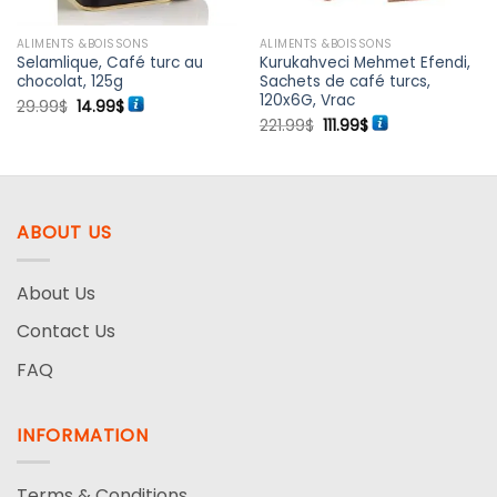
ALIMENTS &BOISSONS
ALIMENTS &BOISSONS
Selamlique, Café turc au
Kurukahveci Mehmet Efendi,
chocolat, 125g
Sachets de café turcs,
120x6G, Vrac
Le
Le
29.99
$
14.99
$
prix
prix
Le
Le
221.99
$
111.99
$
initial
actuel
prix
prix
était :
est :
initial
actuel
29.99$.
14.99$.
était :
est :
221.99$.
111.99$.
ABOUT US
About Us
Contact Us
FAQ
INFORMATION
Terms & Conditions