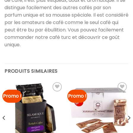
de café, il est plus visqueux, doux et aromatique. Il se
distingue facilement des autres cafés par son
parfum unique et sa mousse spéciale. Il est considéré
par les amateurs de café comme le seul café qui
peut être bu par ébullition. Vous pouvez facilement
commander notre café turc et découvrir ce goût
unique.
PRODUITS SIMILAIRES
Promo !
Promo !
Ajouter à
Ajouter à
la liste
la liste
de
de
souhaits
souhaits