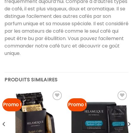
fréquemment aujourd’hui. Comparé à d’autres types
de café, il est plus visqueux, doux et aromatique. Il se
distingue facilement des autres cafés par son
parfum unique et sa mousse spéciale. Il est considéré
par les amateurs de café comme le seul café qui
peut être bu par ébullition. Vous pouvez facilement
commander notre café turc et découvrir ce goût
unique.
PRODUITS SIMILAIRES
Promo !
Promo !
Ajouter à
Ajouter à
la liste
la liste
de
de
souhaits
souhaits