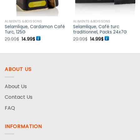
ALIMENTS &BOISSONS
ALIMENTS &BOISSONS
Selamlique, Cardamon Café
Selamlique, Café turc
Turc, 125G
traditionnel, Packs 24x7G
Le
Le
Le
Le
29.99
$
14.99
$
29.99
$
14.99
$
prix
prix
prix
prix
initial
actuel
initial
actuel
était :
est :
était :
est :
29.99$.
14.99$.
29.99$.
14.99$.
ABOUT US
About Us
Contact Us
FAQ
INFORMATION