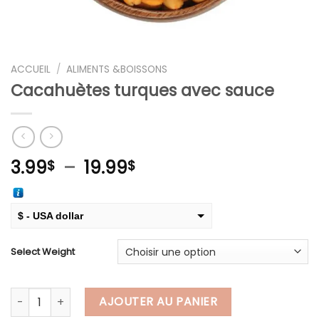
ACCUEIL
/
ALIMENTS &BOISSONS
Cacahuètes turques avec sauce
Plage
3.99
–
19.99
$
$
de
prix :
3.99$
$ - USA dollar
à
€ - European Euro
19.99$
Select Weight
quantité de Cacahuètes turques avec sauce
AJOUTER AU PANIER