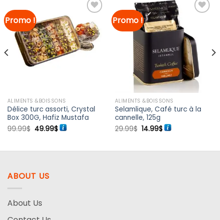
Promo !
Promo !
Ajouter à
Ajouter à
la liste
la liste
de
de
souhaits
souhaits
ALIMENTS &BOISSONS
ALIMENTS &BOISSONS
Délice turc assorti, Crystal
Selamlique, Café turc à la
Box 300G, Hafiz Mustafa
cannelle, 125g
Le
Le
Le
Le
99.99
$
49.99
$
29.99
$
14.99
$
prix
prix
prix
prix
initial
actuel
initial
actuel
était :
est :
était :
est :
99.99$.
49.99$.
29.99$.
14.99$.
ABOUT US
About Us
Contact Us