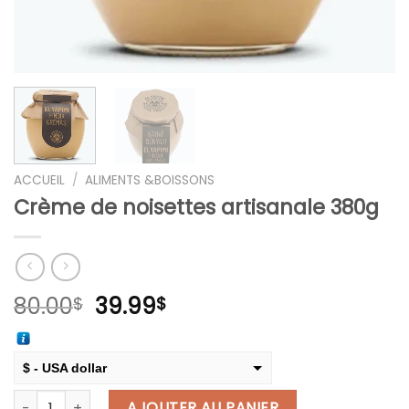
ACCUEIL
/
ALIMENTS &BOISSONS
Crème de noisettes artisanale 380g
Le
Le
80.00
39.99
$
$
prix
prix
initial
actuel
était :
est :
$ - USA dollar
80.00$.
39.99$.
quantité de Crème de noisettes artisanale 380g
€ - European Euro
AJOUTER AU PANIER