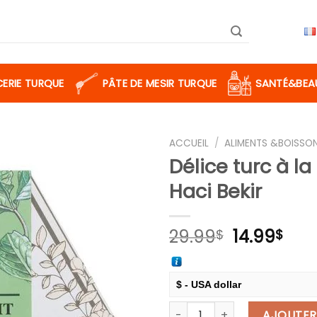
CERIE TURQUE
PÂTE DE MESIR TURQUE
SANTÉ&BEA
ACCUEIL
/
ALIMENTS &BOISSO
Délice turc à 
Haci Bekir
Ajouter
à la liste
de
Le
Le
29.99
14.99
$
$
souhaits
prix
prix
initial
act
était :
est :
$ - USA dollar
29.99$.
14.9
quantité de Délice turc à la
€ - European Euro
AJOUTER