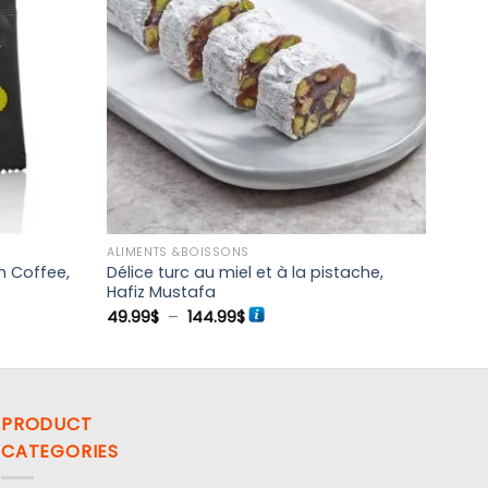
Ajouter à
Ajouter à
la liste
la liste
de
de
souhaits
souhaits
ALIMENTS &BOISSONS
h Coffee,
Délice turc au miel et à la pistache,
Hafiz Mustafa
Plage
49.99
$
–
144.99
$
de
prix :
49.99$
à
144.99$
PRODUCT
CATEGORIES