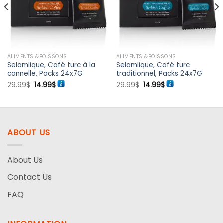
de
de
souhaits
souhaits
ALIMENTS &BOISSONS
ALIMENTS &BOISSONS
Selamlique, Café turc à la
Selamlique, Café turc
cannelle, Packs 24x7G
traditionnel, Packs 24x7G
Le
Le
Le
Le
29.99
$
14.99
$
29.99
$
14.99
$
prix
prix
prix
prix
initial
actuel
initial
actuel
était :
est :
était :
est :
29.99$.
14.99$.
29.99$.
14.99$.
ABOUT US
About Us
Contact Us
FAQ