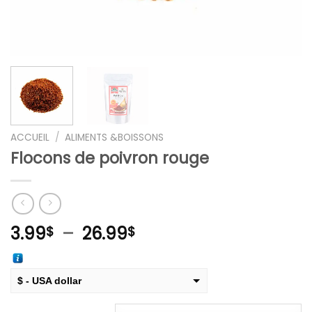
ACCUEIL
/
ALIMENTS &BOISSONS
Flocons de poivron rouge
Plage
3.99
–
26.99
$
$
de
prix :
3.99$
$ - USA dollar
à
€ - European Euro