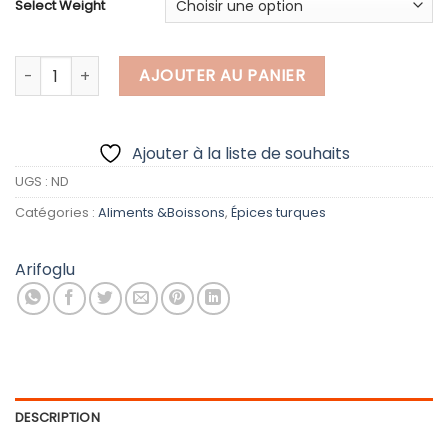
26.99$
Select Weight
quantité de Flocons de poivron rouge
AJOUTER AU PANIER
Ajouter à la liste de souhaits
UGS :
ND
Catégories :
Aliments &Boissons
,
Épices turques
Arifoglu
DESCRIPTION