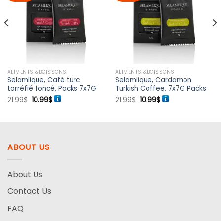
Ajouter à
Ajouter à
la liste
la liste
de
de
souhaits
souhaits
ALIMENTS &BOISSONS
ALIMENTS &BOISSONS
Selamlique, Café turc
Selamlique, Cardamon
torréfié foncé, Packs 7x7G
Turkish Coffee, 7x7G Packs
Le
Le
Le
Le
21.99
$
10.99
$
21.99
$
10.99
$
prix
prix
prix
prix
initial
actuel
initial
actuel
était :
est :
était :
est :
21.99$.
10.99$.
21.99$.
10.99$.
ABOUT US
About Us
Contact Us
FAQ