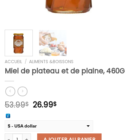
ACCUEIL
/
ALIMENTS &BOISSONS
Miel de plateau et de plaine, 460G
Le
Le
53.99
26.99
$
$
prix
prix
initial
actuel
était :
est :
$ - USA dollar
53.99$.
26.99$.
quantité de Miel de plateau et de plaine, 460G
€ - European Euro
AJOUTER AU PANIER