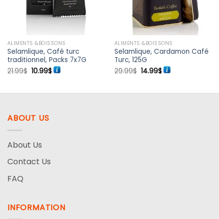
souhaits
souhaits
ALIMENTS &BOISSONS
ALIMENTS &BOISSONS
Selamlique, Café turc
Selamlique, Cardamon Café
traditionnel, Packs 7x7G
Turc, 125G
Le
Le
Le
Le
21.99
$
10.99
$
29.99
$
14.99
$
prix
prix
prix
prix
initial
actuel
initial
actuel
était :
est :
était :
est :
21.99$.
10.99$.
29.99$.
14.99$.
ABOUT US
About Us
Contact Us
FAQ
INFORMATION