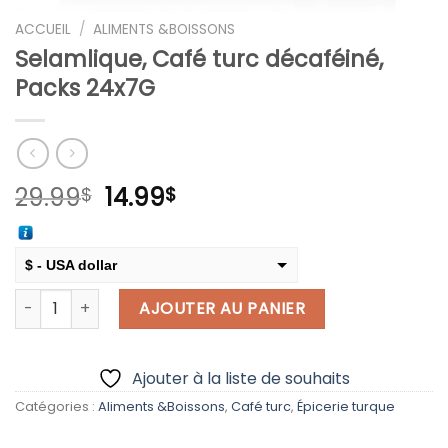
ACCUEIL
/
ALIMENTS &BOISSONS
Selamlique, Café turc décaféiné,
Packs 24x7G
Le
Le
29.99
14.99
$
$
prix
prix
initial
actuel
était :
est :
$ - USA dollar
29.99$.
14.99$.
quantité de Selamlique, Café turc décaféiné, Packs 24x7G
€ - European Euro
AJOUTER AU PANIER
Ajouter à la liste de souhaits
Catégories :
Aliments &Boissons
,
Café turc
,
Épicerie turque