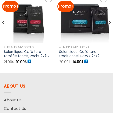
Promo !
Promo !
Ajouter à
Ajouter à
la liste
la liste
de
de
souhaits
souhaits
ALIMENTS &BOISSONS
ALIMENTS &BOISSONS
Selamlique, Café turc
Selamlique, Café turc
torréfié foncé, Packs 7x7G
traditionnel, Packs 24x7G
Le
Le
Le
Le
21.99
$
10.99
$
29.99
$
14.99
$
prix
prix
prix
prix
initial
actuel
initial
actuel
était :
est :
était :
est :
21.99$.
10.99$.
29.99$.
14.99$.
ABOUT US
About Us
Contact Us