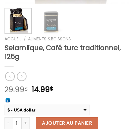
ACCUEIL
/
ALIMENTS &BOISSONS
Selamlique, Café turc traditionnel,
125g
Le
Le
29.99
14.99
$
$
prix
prix
initial
actuel
était :
est :
$ - USA dollar
29.99$.
14.99$.
quantité de Selamlique, Café turc traditionnel, 125g
€ - European Euro
AJOUTER AU PANIER