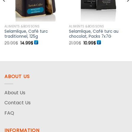
souhaits
souhaits
ALIMENTS &BOISSONS
ALIMENTS &BOISSONS
Selamlique, Café turc
Selamlique, Café turc au
traditionnel, 125g
chocolat, Packs 7x7G
Le
Le
Le
Le
29.99
$
14.99
$
21.99
$
10.99
$
prix
prix
prix
prix
initial
actuel
initial
actuel
était :
est :
était :
est :
29.99$.
14.99$.
21.99$.
10.99$.
ABOUT US
About Us
Contact Us
FAQ
INFORMATION