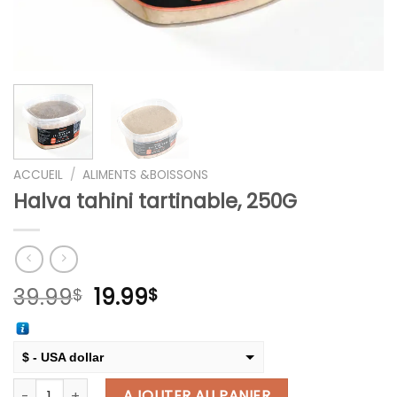
ACCUEIL
/
ALIMENTS &BOISSONS
Halva tahini tartinable, 250G
Le
Le
39.99
19.99
$
$
prix
prix
initial
actuel
était :
est :
$ - USA dollar
39.99$.
19.99$.
quantité de Halva tahini tartinable, 250G
€ - European Euro
AJOUTER AU PANIER