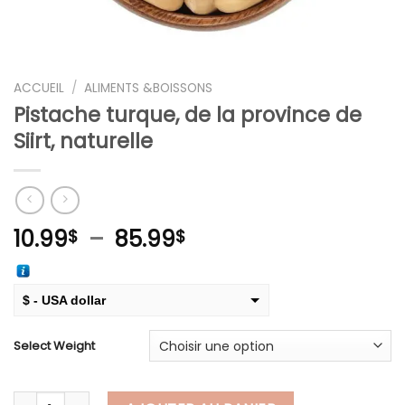
ACCUEIL
/
ALIMENTS &BOISSONS
Pistache turque, de la province de
Siirt, naturelle
Plage
10.99
–
85.99
$
$
de
prix :
10.99$
$ - USA dollar
à
€ - European Euro
85.99$
Select Weight
quantité de Pistache turque, de la province de Siirt, naturell