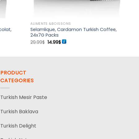
ALIMENTS &BOISSONS
olat,
Selamlique, Cardamon Turkish Coffee,
24x7G Packs
Le
Le
29.99
$
14.99
$
prix
prix
initial
actuel
était :
est :
29.99$.
14.99$.
PRODUCT
CATEGORIES
Turkish Mesir Paste
Turkish Baklava
Turkish Delight