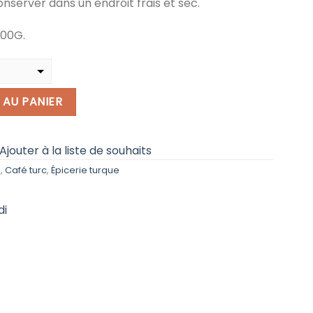
nserver dans un endroit frais et sec.
100G.
et Efendi, Café turc, 100G
 AU PANIER
Ajouter à la liste de souhaits
s
,
Café turc
,
Épicerie turque
di