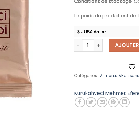
Conditions de stockage:
Co
Le poids du produit est de 
$ - USA dollar
quantité de Kurukahveci Mehm
€ - European Euro
AJOUTER
Catégories :
Aliments &Boisson
Kurukahveci Mehmet Efen