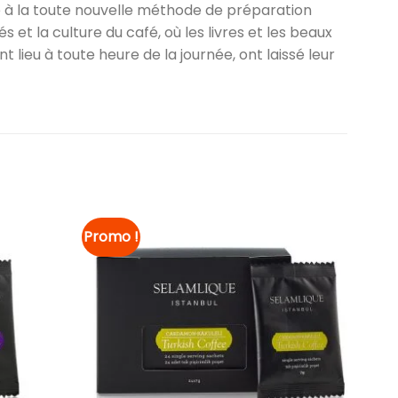
e à la toute nouvelle méthode de préparation
 et la culture du café, où les livres et les beaux
t lieu à toute heure de la journée, ont laissé leur
Promo !
Ajouter à
Ajouter à
la liste
la liste
de
de
souhaits
souhaits