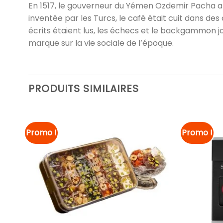
En 1517, le gouverneur du Yémen Ozdemir Pacha a 
inventée par les Turcs, le café était cuit dans des
écrits étaient lus, les échecs et le backgammon joué
marque sur la vie sociale de l’époque.
PRODUITS SIMILAIRES
Promo !
Promo !
er à
Ajouter à
iste
la liste
e
de
aits
souhaits