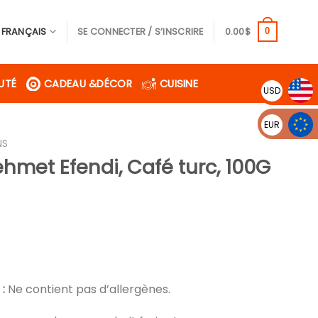
FRANÇAIS
SE CONNECTER / S’INSCRIRE
0.00
$
0
UTÉ
CADEAU &DÉCOR
CUISINE
USD
EUR
NS
hmet Efendi, Café turc, 100G
l
.
:
Ne contient pas d’allergènes.