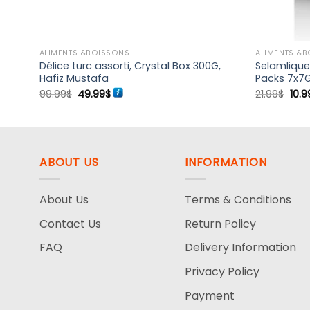
ALIMENTS &BOISSONS
ALIMENTS &
Délice turc assorti, Crystal Box 300G,
Selamlique,
Hafiz Mustafa
Packs 7x7
Le
Le
Le
99.99
$
49.99
$
21.99
$
10.9
prix
prix
prix
initial
actuel
initi
était :
est :
était
99.99$.
49.99$.
21.9
ABOUT US
INFORMATION
About Us
Terms & Conditions
Contact Us
Return Policy
FAQ
Delivery Information
Privacy Policy
Payment