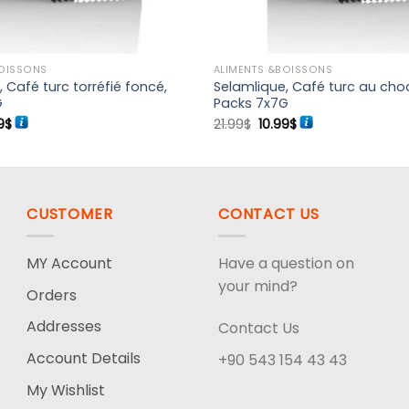
BOISSONS
ALIMENTS &BOISSONS
 Café turc torréfié foncé,
Selamlique, Café turc au choc
G
Packs 7x7G
Le
Le
Le
9
$
21.99
$
10.99
$
prix
prix
prix
al
actuel
initial
actuel
 :
est :
était :
est :
9$.
10.99$.
21.99$.
10.99$.
CUSTOMER
CONTACT US
MY Account
Have a question on
your mind?
Orders
Addresses
Contact Us
Account Details
+90 543 154 43 43
My Wishlist