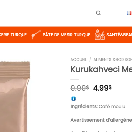
CERIE TURQUE
PÂTE DE MESIR TURQUE
SANTÉ&BEA
ACCUEIL
/
ALIMENTS &BOISSO
Kurukahveci Me
Ajouter
Le
Le
9.99
4.99
$
$
à la liste
prix
prix
de
initial
actue
souhaits
Ingrédients:
Café moulu
était :
est :
9.99$.
4.99$
Avertissement d’allergène 